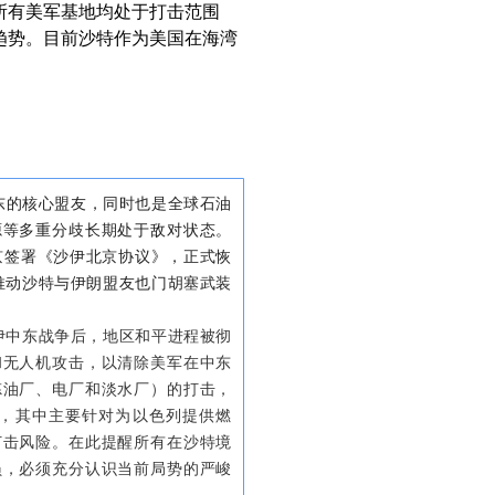
所有美军基地均处于打击范围
趋势。目前沙特作为美国在海湾
东的核心盟友，同时也是全球石油
源等多重分歧长期处于敌对状态。
京签署《沙伊北京协议》，正式恢
推动沙特与伊朗盟友也门胡塞武装
以伊中东战争后，地区和平进程被彻
和无人机攻击，以清除美军在中东
炼油厂、电厂和淡水厂）的打击，
”，其中主要针对为以色列提供燃
打击风险。在此提醒所有在沙特境
员，必须充分认识当前局势的严峻