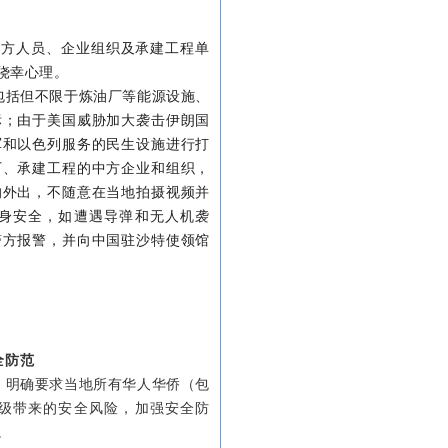
中方人员、企业组织及承建工程单
侥幸心理。
包括但不限于炼油厂等能源设施、
标；
由于美国威胁加大袭击伊朗国
军和以色列服务的民生设施进行打
厂、承建工程的中方企业和组织，
的外出，不随意在当地拍摄视频并
身安全，如遭遇导弹和无人机袭
警方报警，并向中国驻沙特使领馆
全防范
，明确要求当地所有华人华侨（包
级带来的安全风险，加强安全防
。