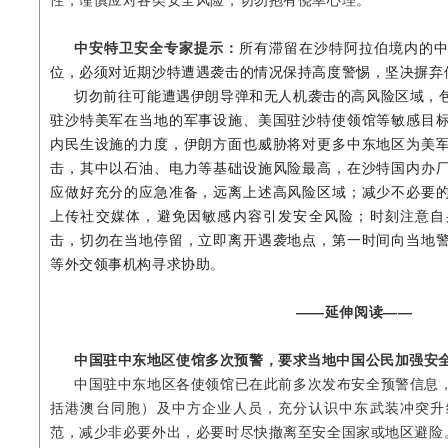
性，谨慎应对各类安全风险，切勿抱有侥幸心理。
中安特卫安全专家提示：
所有滞留在沙特阿拉伯境内的
位，必须对近期沙特遭遇袭击的情况保持高度警惕，坚决摒弃
切勿前往可能遭遇伊朗导弹和无人机袭击的高风险区域，
驻沙特美军在当地的军事设施、美国驻沙特使领馆等敏感目
内民生设施的力度，伊朗方面也威胁将对更多中东地区为美
击，其中以石油、电力等基础设施风险最高，在沙特国内办
应做好充分的应急准备，远离上述高风险区域；
减少不必要
上传社交媒体，避免因敏感内容引发安全风险；
时刻注意自
击，切勿在当地停留，立即离开遇袭地点，第一时间向当地
等外交领事机构寻求协助
。
——延伸阅读——
中国驻中东地区使馆多次预警，要求当地中国公民加强安
中国驻中东地区各使领馆已在此前多次发布安全预警信息
括港澳台同胞）及中方企业人员，充分认识中东武装冲突升
范，减少非必要外出，必要时尽快撤离至安全国家或地区避险