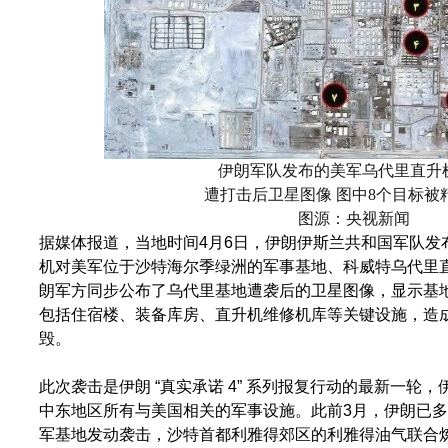
伊朗军队发布的美军乌代里直升
遭打击后卫星图像 图中8个目标被
图源：央视新闻
据媒体报道，当地时间4月6日，伊朗伊斯兰共和国军队发
机对美军位于沙特海尔季绿洲的军事基地、科威特乌代里
朗军方同步公布了乌代里基地遭袭后的卫星图像，显示基
包括住宿楼、装备库房、直升机维修机库等关键设施，造
毁。
此次袭击是伊朗 “真实承诺 4” 系列报复行动的最新一轮
中东地区所有与美国相关的军事设施。此前3月，伊朗已
军基地发动袭击，沙特首都利雅得郊区的利雅得油气联合