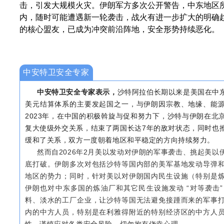
击，引发大规模火灾。伊朗军方多次公开警告，中东地区
内，随时可能遭遇新一轮袭击，战火有进一步扩大的明确
的核心盟友，已成为冲突前沿阵地，安全形势持续恶化。
中安特卫安全专家
中安特卫安全专家表示，
沙特阿拉伯长期以来是美国在中
美元结算体系的主要发起国之一，与伊朗因宗教、地缘、能
2023年，在中国的积极斡旋与促和努力下，沙特与伊朗在北
复大使级外交关系，结束了两国长达7年的敌对状态，同时也
缓和了关系，双方一度朝着地区和平稳定的方向持续努力。
然而自2026年2月美以发动对伊朗的军事袭击、挑起美
底打破。伊朗多次对包括沙特等国内部的美军基地发动导弹
地区的势力；同时，针对美以对伊朗国内民生设施（特别是
伊朗也对中东多国的炼油厂和其它民生设施发动 “对等袭击
料、淡水的工厂企业，让沙特等国无法避免接踵而来的军事
内的中方人员，特别是在利雅得附近的特别经济区的中方人