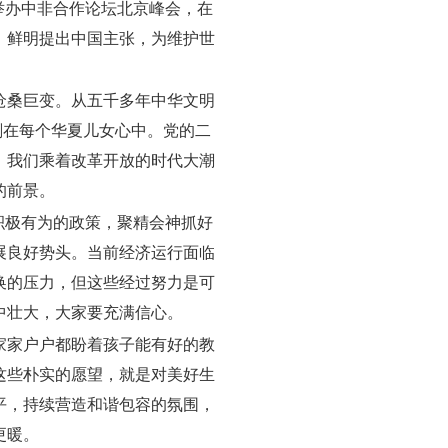
举办中非合作论坛北京峰会，在
，鲜明提出中国主张，为维护世
沧桑巨变。从五千多年中华文明
刻在每个华夏儿女心中。党的二
。我们乘着改革开放的时代大潮
的前景。
加积极有为的政策，聚精会神抓好
展良好势头。当前经济运行面临
换的压力，但这些经过努力是可
中壮大，大家要充满信心。
家家户户都盼着孩子能有好的教
这些朴实的愿望，就是对美好生
平，持续营造和谐包容的氛围，
更暖。